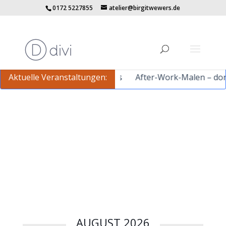
0172 5227855
atelier@birgitwewers.de
fter-Work-Malen – dienstags
Aktuelle Veranstaltungen:
After-Work-Malen – donner
AUGUST 2026