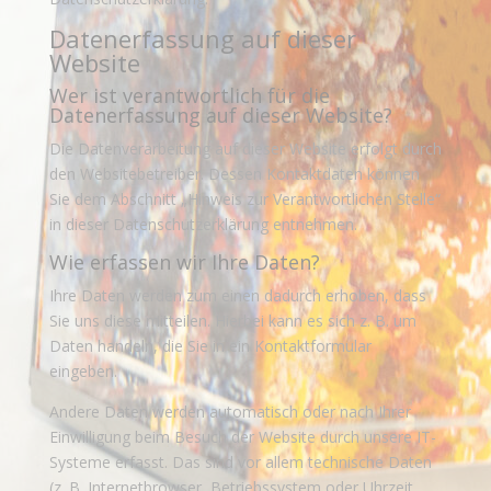
Datenerfassung auf dieser
Website
Wer ist verantwortlich für die
Datenerfassung auf dieser Website?
Die Datenverarbeitung auf dieser Website erfolgt durch
den Websitebetreiber. Dessen Kontaktdaten können
Sie dem Abschnitt „Hinweis zur Verantwortlichen Stelle“
in dieser Datenschutzerklärung entnehmen.
Wie erfassen wir Ihre Daten?
Ihre Daten werden zum einen dadurch erhoben, dass
Sie uns diese mitteilen. Hierbei kann es sich z. B. um
Daten handeln, die Sie in ein Kontaktformular
eingeben.
Andere Daten werden automatisch oder nach Ihrer
Einwilligung beim Besuch der Website durch unsere IT-
Systeme erfasst. Das sind vor allem technische Daten
(z. B. Internetbrowser, Betriebssystem oder Uhrzeit