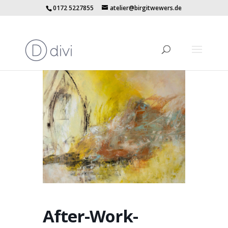
0172 5227855
atelier@birgitwewers.de
After-Work-