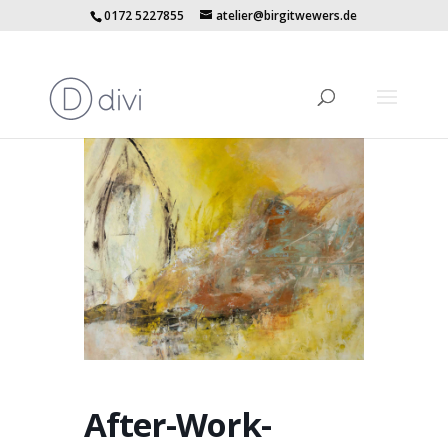
0172 5227855
atelier@birgitwewers.de
After-Work-