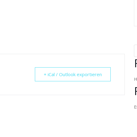
+ iCal / Outlook exportieren
H
E