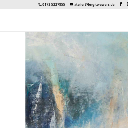
0172 5227855
atelier@birgitwewers.de